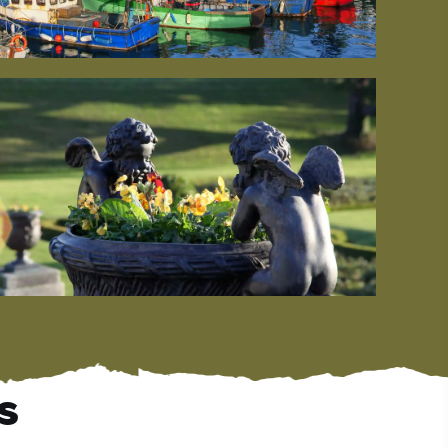
#Paysages
#CultureEtPatrimoine
#ActivitésDePleinAir
#SitesEmblématiques
s