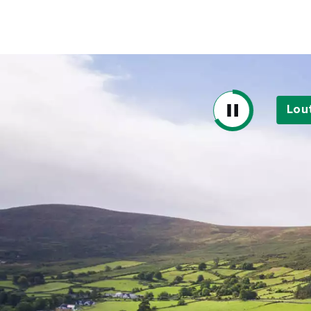
Sur
Emai
Addr
Lou