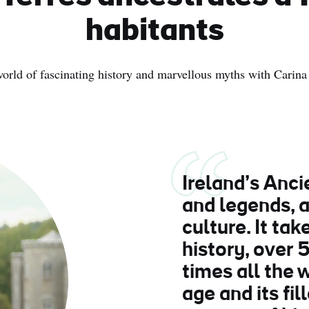
habitants
world of fascinating history and marvellous myths with Carin
Ireland’s Anci
and legends, a
culture. It ta
history, over 
times all the
age and its fil