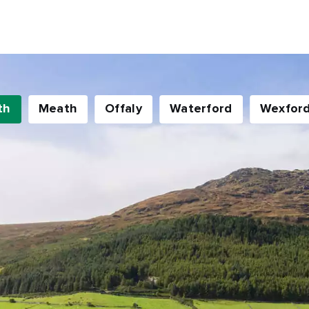
name
l
ess
Je comprends qu'en m'inscrivant, je recevrai des e-mails
th
Meath
Offaly
Waterford
Wexfor
personnalisés basés sur mon utilisation du site Web du Tourisme
Irlandais, des e-mails et de la publicité du Tourisme Irlandais sur
d'autres sites Web, des cookies et des pixels de suivi. Vous pouv
vous désinscrire à tout moment en cliquant sur "se désinscrire" d
nos e-mails. Pour plus d'informations sur la manière dont nous trai
vos données personnelles, consultez notre
politique de
confidentialité
.
Je m'inscris