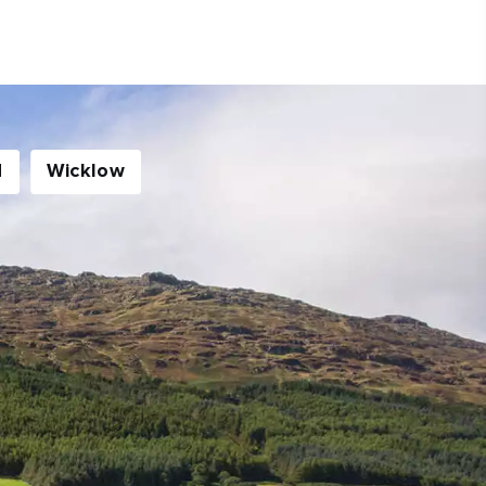
d
Wicklow
ez
ans
tons