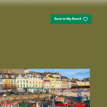
Mon Irlande
ommunity
Se connecter
Save to My Board
Mon Irlande
Vous cherchez des idées ? Vous
prévoyez un voyage ? Ou vous voulez
juste vous faire plaisir ? Nous allons
vous faire découvrir une Irlande qui
vous est tout particulièrement
destinée.