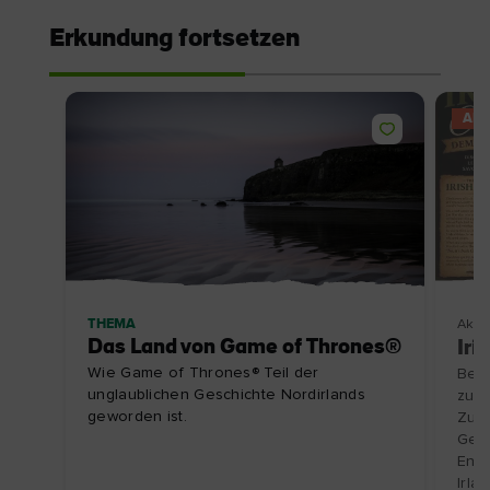
Erkundung fortsetzen
AN
THEMA
Aktiv
Das Land von Game of Thrones®
Iri
Wie Game of Thrones® Teil der
Besu
unglaublichen Geschichte Nordirlands
zu e
geworden ist.
Zube
Gesc
Entd
Irla