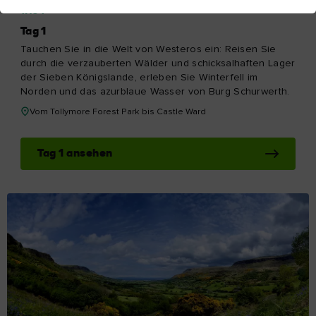
TAG 1
Tag 1
Tauchen Sie in die Welt von Westeros ein: Reisen Sie
durch die verzauberten Wälder und schicksalhaften Lager
der Sieben Königslande, erleben Sie Winterfell im
Norden und das azurblaue Wasser von Burg Schurwerth.
Vom Tollymore Forest Park bis Castle Ward
Tag 1 ansehen