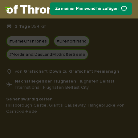
Skip to main content
of Thrones®
Zu meiner Pinnwand hinzufügen
3 Tage
354 km
#GameOfThrones
#DrehortIrland
#Nordirland:DasLandMitGroßerSeele
von
Grafschaft Down
zu
Grafschaft Fermanagh
Nächstliegender Flughafen
Flughafen Belfast
International, Flughafen Belfast City
Sehenswürdigkeiten
Hillsborough Castle, Giant's Causeway, Hängebrücke von
Carrick-a-Rede