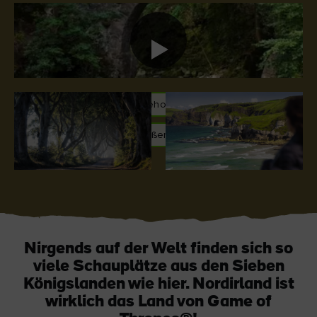
Like
Like
Der Blarney Stone im
Game of Thrones
Blarney Castle
Studiotour
#GameOfThrones
#DrehortIrland
#Nordirland:DasLandMitGroßerSeele
Nirgends auf der Welt finden sich so
viele Schauplätze aus den Sieben
Königslanden wie hier. Nordirland ist
wirklich das Land von Game of