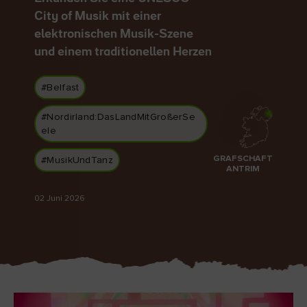
Like
Like
City of Musik mit einer
elektronischen Musik-Szene
und einem traditionellen Herzen
Der Blarney Stone im
Game of Thrones
#Belfast
Blarney Castle
Studiotour
#Nordirland:DasLandMitGroßerSe
ele
GRAFSCHAFT
#MusikUndTanz
ANTRIM
02 Juni 2026