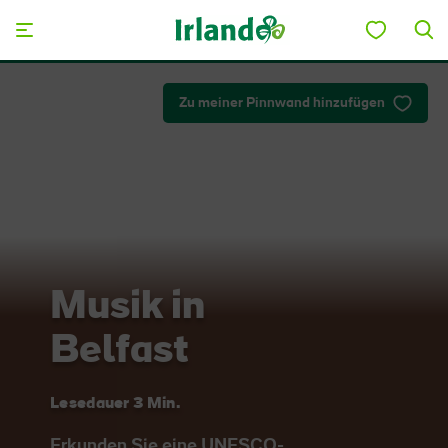
Skip to main content
Zu meiner Pinnwand hinzufügen
Musik in
Belfast
Lesedauer 3 Min.
Erkunden Sie eine UNESCO-