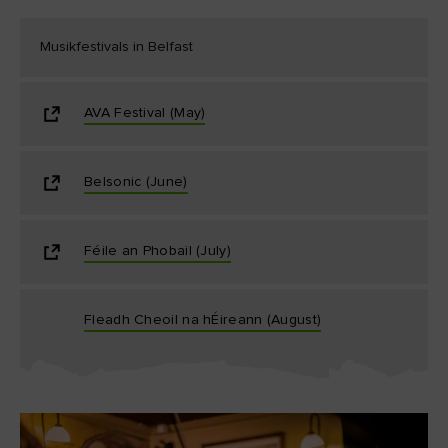
Musikfestivals in Belfast
AVA Festival (May)
Belsonic (June)
Féile an Phobail (July)
Fleadh Cheoil na hÉireann (August)