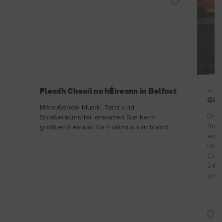
Fleadh Cheoil na hÉireann in Belfast
Aktiv
Gia
Mitreißende Musik, Tanz und
Die 
Straßenkünstler erwarten Sie beim
Sie 
größten Festival für Folkmusik in Irland.
eins
Hän
Caus
24 S
onli
G