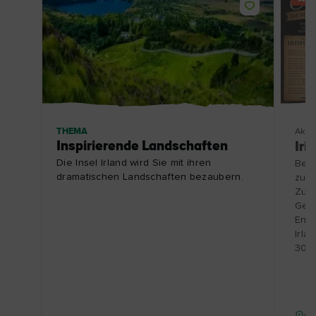
THEMA
Aktiv
Inspirierende Landschaften
Iri
Die Insel Irland wird Sie mit ihren
Besu
dramatischen Landschaften bezaubern.
zu e
Zube
Gesc
Entd
Irla
30.1
Gr