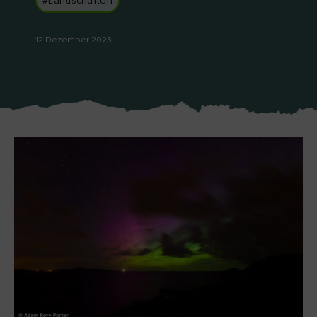
#Landschaften
Like
Like
12 Dezember 2023
Der Blarney Stone im
Game of Thrones
Blarney Castle
Studiotour