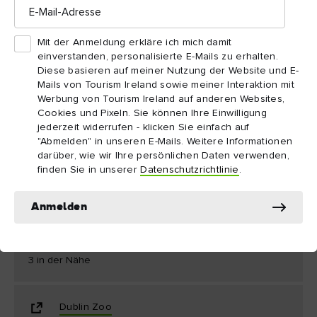
Phoenix Park
E-
Mail-
Adresse
Unweit der regen Straßen der Dubliner Innenstadt liegt eine
Mit der Anmeldung erkläre ich mich damit
herrlich grüne Oase, die sich bei den Stadtbewohnern großer
einverstanden, personalisierte E-Mails zu erhalten.
Phoenix Park
Beliebtheit erfreut. Der
gilt als größter
Diese basieren auf meiner Nutzung der Website und E-
Stadtpark Europas und bietet seinen Besuchern allerlei
Mails von Tourism Ireland sowie meiner Interaktion mit
Erlebnisse wie eine freundliche Damwildherde, einen
Werbung von Tourism Ireland auf anderen Websites,
Cookies und Pixeln. Sie können Ihre Einwilligung
viktorianischen Blumengarten und sogar einen Zoo (den
jederzeit widerrufen - klicken Sie einfach auf
Dublin Zoo
, der sich auf dem Parkgelände befindet). Sie
"Abmelden" in unseren E-Mails. Weitere Informationen
können in diesem 350 Jahre alten Park mit einem Leihrad auf
darüber, wie wir Ihre persönlichen Daten verwenden,
finden Sie in unserer
Datenschutzrichtlinie
.
Erkundung gehen, einen Spaziergang unternehmen oder ganz
einfach im Schatten der vielen alten Bäume sitzen und die
Seele baumeln lassen.
Anmelden
3 in der Nähe
Dublin Zoo