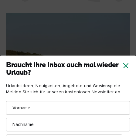
Braucht Ihre Inbox auch mal wieder
Urlaub?
Urlaubsideen, Neuigkeiten, Angebote und Gewinnspiele ...
Melden Sie sich für unseren kostenlosen Newsletter an.
Vorname
Dublin
Wild im Phoenix Park
Besuchen Sie die
Nachname
Wildherde in Dublins