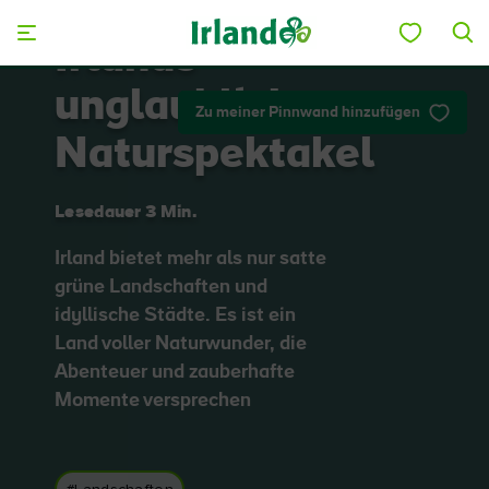
Skip to main content
Irlands
unglaubliche
Zu meiner Pinnwand hinzufügen
Naturspektakel
Lesedauer 3 Min.
Irland bietet mehr als nur satte
grüne Landschaften und
idyllische Städte. Es ist ein
Land voller Naturwunder, die
Abenteuer und zauberhafte
Momente versprechen