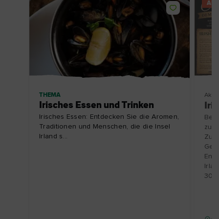
AN
THEMA
Aktiv
Irisches Essen und Trinken
Iri
Irisches Essen: Entdecken Sie die Aromen,
Besu
Traditionen und Menschen, die die Insel
zu e
Irland s...
Zube
Gesc
Entd
Irla
30.1