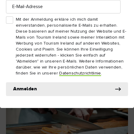
E-
Mail-
Adresse
St. George's Market, Belfast
Mit der Anmeldung erkläre ich mich damit
einverstanden, personalisierte E-Mails zu erhalten.
Diese basieren auf meiner Nutzung der Website und E-
The Burren Smokehouse, Clare
Mails von Tourism Ireland sowie meiner Interaktion mit
Werbung von Tourism Ireland auf anderen Websites,
Cookies und Pixeln. Sie können Ihre Einwilligung
Stix & Stones, Belfast
jederzeit widerrufen - klicken Sie einfach auf
"Abmelden" in unseren E-Mails. Weitere Informationen
darüber, wie wir Ihre persönlichen Daten verwenden,
finden Sie in unserer
Datenschutzrichtlinie
.
Gallagher's Boxty House, Dublin
Anmelden