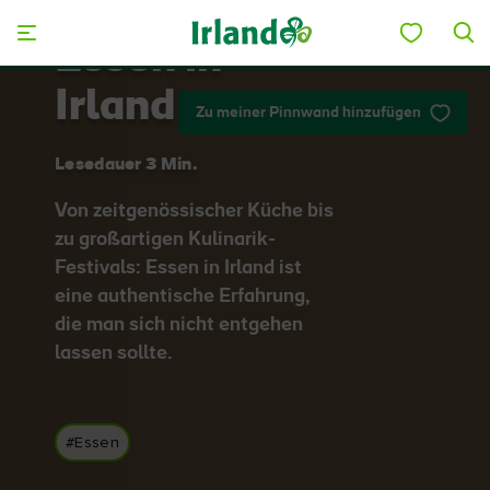
Skip to main content
Essen in
Irland
Zu meiner Pinnwand hinzufügen
Lesedauer 3 Min.
Von zeitgenössischer Küche bis
zu großartigen Kulinarik-
Festivals: Essen in Irland ist
eine authentische Erfahrung,
die man sich nicht entgehen
lassen sollte.
#Essen