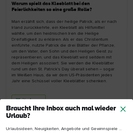
Warum spielt das Kleeblatt bei den
Feierlichkeiten so eine große Rolle?
Man erzählt sich, dass der heilige Patrick, als er nach
Irland zurückkehrte, ein Kleeblatt als Hilfsmittel
wählte, um den heidnischen Iren die Heilige
Dreifaltigkeit zu erklären. Als er das Christentum
einführte, nutzte Patrick die drei Blätter der Pflanze,
um den Vater, den Sohn und den Heiligen Geist zu
repräsentieren, und das Kleeblatt wird seitdem mit
dem Heiligen assoziiert. Sie werden die Kleeblätter
rund um den St. Patrick's Day überall sehen – sogar
im Weißen Haus, da wir dem US-Präsidenten jedes
Jahr eine Schüssel voller Kleeblätter schenken.
Weiterlesen
Braucht Ihre Inbox auch mal wieder
Urlaub?
Urlaubsideen, Neuigkeiten, Angebote und Gewinnspiele ...