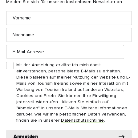
Melden Sie sich für unseren kostenlosen Newsletter an.
Vorname
Nachname
E-
Mail-
Adresse
Mit der Anmeldung erkläre ich mich damit
einverstanden, personalisierte E-Mails zu erhalten.
Diese basieren auf meiner Nutzung der Website und E-
Welche Orte in Irland bereiste er?
Mails von Tourism Ireland sowie meiner Interaktion mit
Werbung von Tourism Ireland auf anderen Websites,
Stätten, die mit dem heiligen Patrick in Verbindung
Cookies und Pixeln. Sie können Ihre Einwilligung
stehen, finden sich überall auf der Insel. Das zeigt
jederzeit widerrufen - klicken Sie einfach auf
sehr eindrücklich, wie weit er damals im
"Abmelden" in unseren E-Mails. Weitere Informationen
5. Jahrhundert gereist war. Besonders berühmt sind
darüber, wie wir Ihre persönlichen Daten verwenden,
vor allem der Rock of Cashel, die Grafschaft
finden Sie in unserer
Datenschutzrichtlinie
.
Tipperary und Croagh Patrick in der Grafschaft Mayo,
doch es gibt noch viele weitere. Auf dem St. Patrick's
Anmelden
Trail in Nordirland können Sie zum Beispiel die