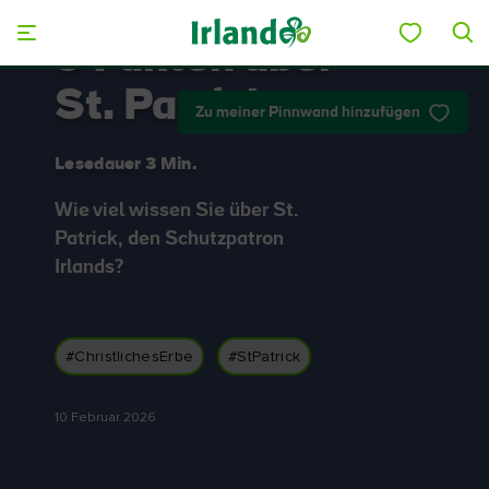
Skip to main content
9 Fakten über
St. Patrick
Zu meiner Pinnwand hinzufügen
Lesedauer 3 Min.
Wie viel wissen Sie über St.
Patrick, den Schutzpatron
Irlands?
#ChristlichesErbe
#StPatrick
10 Februar 2026