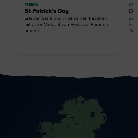
THEMA
ARTI
St Patrick's Day
Die
Erleben Sie Irland in all seinen Facetten
Bege
mit einer Vielzahl von Festivals, Paraden
Patr
und Ve...
Nordi