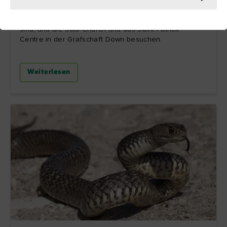
beiden beeindruckenden Kathedralen in Armagh
kennenlernen, die unserem Schutzheiligen gewidmet
sind, und die Saul Church und das Saint Patrick
Centre in der Grafschaft Down besuchen.
Weiterlesen