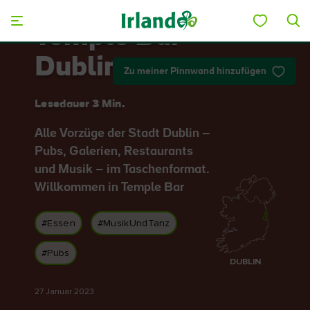
Skip to main content
Temple Bar
Dublin
Zu meiner Pinnwand hinzufügen
Lesedauer 3 Min.
Alle Vorzüge der Stadt Dublin –
Pubs, Galerien, Restaurants
und Musik – im Taschenformat.
Willkommen in Temple Bar
#Essen
#MusikUndTanz
#Pubs
DUBLIN
27 Januar 2023