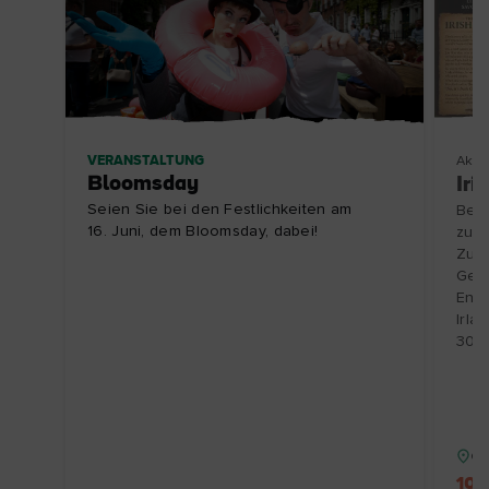
VERANSTALTUNG
Aktiv
Bloomsday
Iri
Seien Sie bei den Festlichkeiten am
Besu
16. Juni, dem Bloomsday, dabei!
zu e
Zube
Gesc
Entd
Irla
30.1
Gr
10 