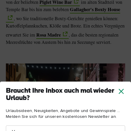
Piglet Wine Bar
von der beliebten
im alten Stadtteil von
Gallagher's Boxty House
Temple Bar bis hin zum belebten
, wo Sie traditionelle Boxty-Gerichte genießen können:
Kartoffelpfannkuchen, Klöße und Brote. Ein echtes Vergnügen
Rosa Madre
erwartet Sie im
, das die besten regionalen
Meeresfrüchte von Austern bis hin zu Seezunge serviert.
Braucht Ihre Inbox auch mal wieder
Urlaub?
Urlaubsideen, Neuigkeiten, Angebote und Gewinnspiele ...
Melden Sie sich für unseren kostenlosen Newsletter an.
Vorname