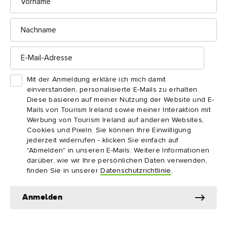
Nachname
Temple Bar
E-
Mail-
Adresse
Die Nacht bricht herein
Mit der Anmeldung erkläre ich mich damit
Wenn die Sonne untergeht, wird es lauter. Temple Bar wartet
einverstanden, personalisierte E-Mails zu erhalten.
mit den meisten Pubs in Dublin auf. Sie werden also keine
Diese basieren auf meiner Nutzung der Website und E-
Mails von Tourism Ireland sowie meiner Interaktion mit
Probleme haben, etwas zu finden, das Ihrem Geschmack
Werbung von Tourism Ireland auf anderen Websites,
entspricht, egal ob es sich um eine belebte Bar oder ein
Cookies und Pixeln. Sie können Ihre Einwilligung
ruhiges, traditionelles Lokal handelt.
jederzeit widerrufen - klicken Sie einfach auf
"Abmelden" in unseren E-Mails. Weitere Informationen
darüber, wie wir Ihre persönlichen Daten verwenden,
Straßenmusiker spielen sich für die von Pub zu Pub ziehenden
finden Sie in unserer
Datenschutzrichtlinie
.
Nachtschwärmer die Seele aus dem Leib. Die rhythmischen
Klänge der irischen Folkmusik verführen Sie bestimmt zu
Anmelden
Oliver St John
einem Pint und einem Tänzchen in der Bar
Gogarty
, in der jeden Tag und jede Nacht Irish Trad live