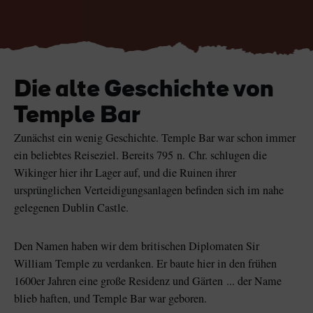
Like
Like
Der Blarney Stone im
Game of Thrones
Die alte Geschichte von
Blarney Castle
Studiotour
Temple Bar
Zunächst ein wenig Geschichte. Temple Bar war schon immer
ein beliebtes Reiseziel. Bereits 795 n. Chr. schlugen die
Wikinger hier ihr Lager auf, und die Ruinen ihrer
ursprünglichen Verteidigungsanlagen befinden sich im nahe
gelegenen Dublin Castle.
Den Namen haben wir dem britischen Diplomaten Sir
William Temple zu verdanken. Er baute hier in den frühen
1600er Jahren eine große Residenz und Gärten ... der Name
blieb haften, und Temple Bar war geboren.