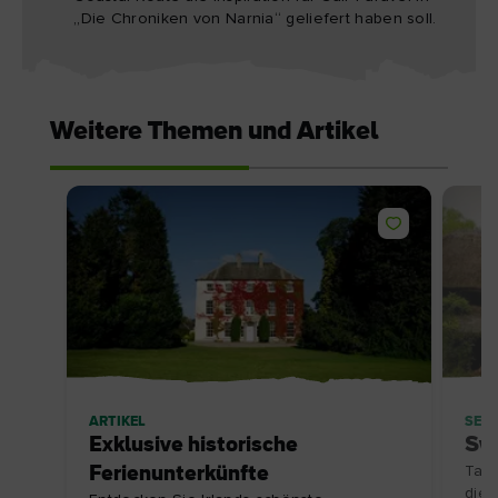
„Die Chroniken von Narnia“ geliefert haben soll.
Weitere Themen und Artikel
ARTIKEL
SEH
Exklusive historische
Sw
Ferienunterkünfte
Tauc
dies