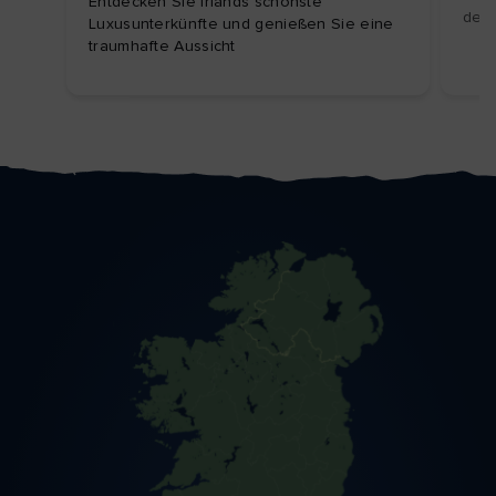
Entdecken Sie Irlands schönste
der 
Luxusunterkünfte und genießen Sie eine
traumhafte Aussicht