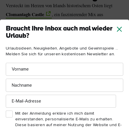
Versteckt im Herzen von Irlands historischem Osten liegt
Clomantagh Castle
, ein faszinierender Mix aus
unterschiedlichen Stilen. Ein Teil ist ein mittelalterliches
Braucht Ihre Inbox auch mal wieder
Turmhaus, ein anderer ein Bauernhaus aus dem
Urlaub?
19. Jahrhundert, und das Gebäude schmückt sich mit einem
Sheela-na-Gig (ein altes heidnisches Fruchtbarkeitssymbol),
Urlaubsideen, Neuigkeiten, Angebote und Gewinnspiele ...
das in einen der Steine geritzt wurde.
Melden Sie sich für unseren kostenlosen Newsletter an.
Vorname
Im Laufe der Zeit hatte Clomantagh die verschiedensten
Besitzer, angefangen bei einem nichtsnutzigen Aristokraten
(ja, wir meinen den berüchtigten Piers Butler, 8. Earl of
Nachname
Ormond) bis hin zum lokalen Tierarzt. Jetzt kann es von allen,
die gerne mal König oder Königin des Schlosses sein möchten,
E-
Mail-
gemietet werden.
Adresse
Mit der Anmeldung erkläre ich mich damit
einverstanden, personalisierte E-Mails zu erhalten.
Wussten Sie schon?
Diese basieren auf meiner Nutzung der Website und E-