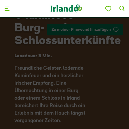
Skip to main content
6 luxuriöse
Burg- und
Zu meiner Pinnwand hinzufügen
Schlossunterkünfte
Lesedauer 3 Min.
Freundliche Geister, lodernde
Kaminfeuer und ein herzlicher
irischer Empfang. Eine
Übernachtung in einer Burg
oder einem Schloss in Irland
bereichert Ihre Reise durch ein
Erlebnis mit dem Hauch längst
vergangener Zeiten.