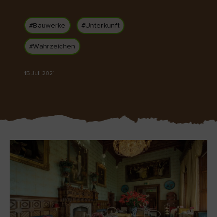
Like
Like
#Bauwerke
#Unterkunft
#Wahrzeichen
Der Blarney Stone im
Game of Thrones
Blarney Castle
Studiotour
15 Juli 2021