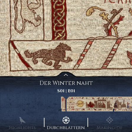
Der Winter naht
S
01
| E
01
Highlights
Durchblättern
Making-of