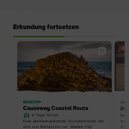
Erkundung fortsetzen
AN
REISETIPP
Aktiv
Causeway Coastal Route
Iri
6 Tage 152 km
Besu
Eine atemberaubende Touristenroute, die
zu e
sich von Belfast bis zur „Walled City“
Zube