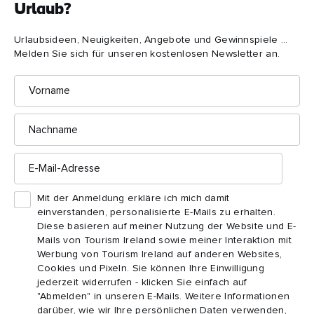
Urlaub?
Urlaubsideen, Neuigkeiten, Angebote und Gewinnspiele ...
Melden Sie sich für unseren kostenlosen Newsletter an.
Vorname
Nachname
E-
Mail-
SEHENSWÜRDIGKEIT
REISE
Adresse
Die Cliffs of Moher
Wild
Mit der Anmeldung erkläre ich mich damit
Schwindelerregende Höhen und geheimnisvolle
Entde
einverstanden, personalisierte E-Mails zu erhalten.
Mythen: Die Cliffs of Moher sind Meisterwerke
der l
Diese basieren auf meiner Nutzung der Website und E-
der Natur.
We...
Mails von Tourism Ireland sowie meiner Interaktion mit
Werbung von Tourism Ireland auf anderen Websites,
Cookies und Pixeln. Sie können Ihre Einwilligung
jederzeit widerrufen - klicken Sie einfach auf
"Abmelden" in unseren E-Mails. Weitere Informationen
darüber, wie wir Ihre persönlichen Daten verwenden,