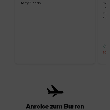
Derry~Londo...
Gesc
Entd
Irla
30.1
Gr
10 
Anreise zum Burren