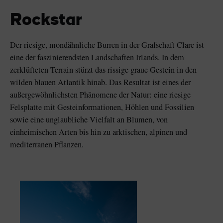
Like
Like
Rockstar
Der riesige, mondähnliche Burren in der Grafschaft Clare ist
eine der faszinierendsten Landschaften Irlands. In dem
Der Blarney Stone im
Game of Thrones
Blarney Castle
Studiotour
zerklüfteten Terrain stürzt das rissige graue Gestein in den
wilden blauen Atlantik hinab. Das Resultat ist eines der
außergewöhnlichsten Phänomene der Natur: eine riesige
Felsplatte mit Gesteinformationen, Höhlen und Fossilien
sowie eine unglaubliche Vielfalt an Blumen, von
einheimischen Arten bis hin zu arktischen, alpinen und
mediterranen Pflanzen.