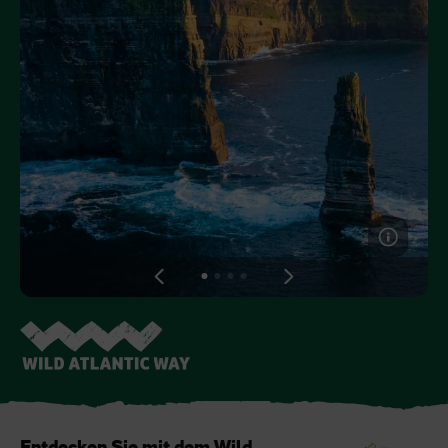
Like
Like
Der Blarney Stone im
Game of Thrones
Blarney Castle
Studiotour
View
View
View
View
slide
slide
slide
slide
1
2
3
4