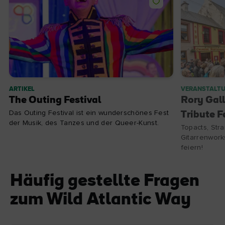
ARTIKEL
VERANSTALT
The Outing Festival
Rory Gall
Das Outing Festival ist ein wunderschönes Fest
Tribute F
der Musik, des Tanzes und der Queer-Kunst.
Topacts, Str
Gitarrenwork
feiern!
Häufig gestellte Fragen
zum Wild Atlantic Way