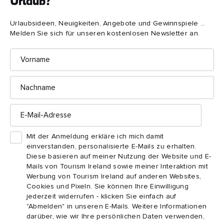
Urlaub?
Unterwegs auf dem Wild Atlantic Way
Urlaubsideen, Neuigkeiten, Angebote und Gewinnspiele ...
Melden Sie sich für unseren kostenlosen Newsletter an.
Vorname
Nachname
Wild Atlantic Way –
E-
Mail-
Reiserouten
Adresse
Mit der Anmeldung erkläre ich mich damit
einverstanden, personalisierte E-Mails zu erhalten.
Planen Sie unvergessliche Reisen mit diesen
Diese basieren auf meiner Nutzung der Website und E-
vorgeplanten Reiserouten, die Sie von den Städten und
Mails von Tourism Ireland sowie meiner Interaktion mit
Dörfern in der Grafschaft Cork in die Wildnis von
Werbung von Tourism Ireland auf anderen Websites,
Donegal mit seinen Stränden, Burgen und Schlössern
Cookies und Pixeln. Sie können Ihre Einwilligung
jederzeit widerrufen - klicken Sie einfach auf
führen.
"Abmelden" in unseren E-Mails. Weitere Informationen
darüber, wie wir Ihre persönlichen Daten verwenden,