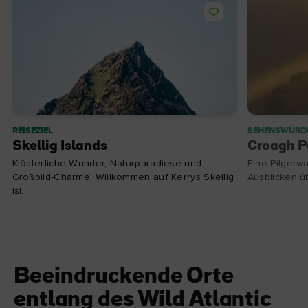
REISEZIEL
SEHENSWÜRDI
Skellig Islands
Croagh P
Klösterliche Wunder, Naturparadiese und
Eine Pilgerw
Großbild-Charme: Willkommen auf Kerrys Skellig
Ausblicken ü
Isl...
Beeindruckende Orte
entlang des Wild Atlantic