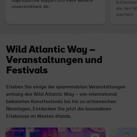
majestätische Klippen und viele weitere
Entdecken
unverzichtbare Ab...
die den Wi
machen!
Wild Atlantic Way –
Veranstaltungen und
Festivals
Erleben Sie einige der spannendsten Veranstaltungen
entlang des Wild Atlantic Way – von international
bekannten Kunstfestivals bis hin zu actionreichen
Renntagen. Entdecken Sie jetzt die besonderen
Erlebnisse im Westen Irlands.