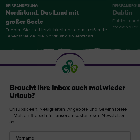
REISEANREGUNG
REISEANREGU
Nordirland: Das Land mit
Dublin
Dublin, Irlan
großer Seele
steckt voller
Erleben Sie die Herzlichkeit und die mitreißende
Lebensfreude, die Nordirland so einzigart...
Braucht Ihre Inbox auch mal wieder
Urlaub?
Urlaubsideen, Neuigkeiten, Angebote und Gewinnspiele
... Melden Sie sich für unseren kostenlosen Newsletter
an.
Vorname
E-
Mail-