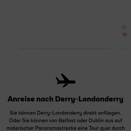
Gr
10 
Anreise nach Derry~Londonderry
Sie können Derry~Londonderry direkt anfliegen.
Oder Sie können von Belfast oder Dublin aus auf
malerischer Panoramastrecke eine Tour quer durch