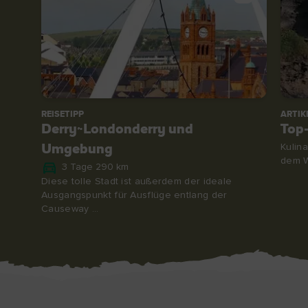
REISETIPP
ARTIK
Derry~Londonderry und
Top-
Kulin
Umgebung
dem W
3 Tage 290 km
Diese tolle Stadt ist außerdem der ideale
Ausgangspunkt für Ausflüge entlang der
Causeway ...