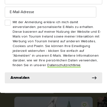
Downhill Beach, Grafschaft Londonderry
E-
Immer mit der Ruhe
Mail-
Adresse
Nordirland ist eines der besten Reiseziele, um bei
Mit der Anmeldung erkläre ich mich damit
entspannten „Slow Travel“-Abenteuern mal einen Gang
einverstanden, personalisierte E-Mails zu erhalten.
Diese basieren auf meiner Nutzung der Website und E-
herunterzuschalten.
Mails von Tourism Ireland sowie meiner Interaktion mit
Werbung von Tourism Ireland auf anderen Websites,
Cookies und Pixeln. Sie können Ihre Einwilligung
Mehr entdecken
jederzeit widerrufen - klicken Sie einfach auf
"Abmelden" in unseren E-Mails. Weitere Informationen
darüber, wie wir Ihre persönlichen Daten verwenden,
finden Sie in unserer
Datenschutzrichtlinie
.
Sie wollen noch mehr sehen?
Anmelden
Hier eine schöne Artikelauswahl zum Einstieg