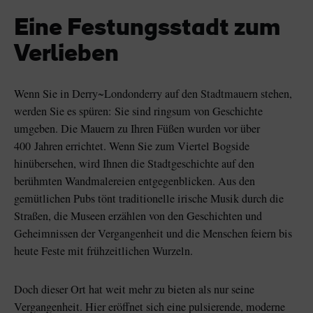
Like
Like
Eine Festungsstadt zum
Verlieben
Der Blarney Stone im
Game of Thrones
Wenn Sie in Derry~Londonderry auf den Stadtmauern stehen,
Blarney Castle
Studiotour
werden Sie es spüren: Sie sind ringsum von Geschichte
umgeben. Die Mauern zu Ihren Füßen wurden vor über
400 Jahren errichtet. Wenn Sie zum Viertel Bogside
hinübersehen, wird Ihnen die Stadtgeschichte auf den
berühmten Wandmalereien entgegenblicken. Aus den
gemütlichen Pubs tönt traditionelle irische Musik durch die
Straßen, die Museen erzählen von den Geschichten und
Geheimnissen der Vergangenheit und die Menschen feiern bis
heute Feste mit frühzeitlichen Wurzeln.
Doch dieser Ort hat weit mehr zu bieten als nur seine
Vergangenheit. Hier eröffnet sich eine pulsierende, moderne