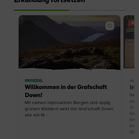
Erkundung fortsetzen
AN
REISEZIEL
Aktiv
Willkommen in der Grafschaft
Iri
Down!
Besu
zu e
Mit seinen imposanten Bergen und üppig
Zube
grünen Wäldern wirkt die Grafschaft Down
Gesc
wie ein M...
Entd
Irla
30.1