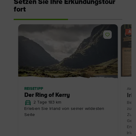
Setzen Sie Ihre Erkundungstour
fort
AN
REISETIPP
Aktiv
Der Ring of Kerry
Iri
2 Tage 183 km
Besu
Erleben Sie Irland von seiner wildesten
zu e
Seite
Zube
Gesc
Entd
Irla