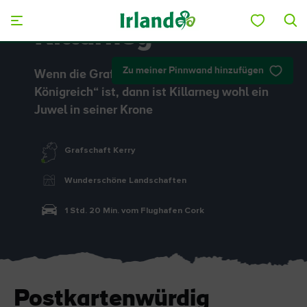
Skip to main content
Killarney
Zu meiner Pinnwand hinzufügen
Wenn die Grafschaft Kerry „das
Königreich“ ist, dann ist Killarney wohl ein
Juwel in seiner Krone
Grafschaft Kerry
Wunderschöne Landschaften
1 Std. 20 Min. vom Flughafen Cork
Postkartenwürdig