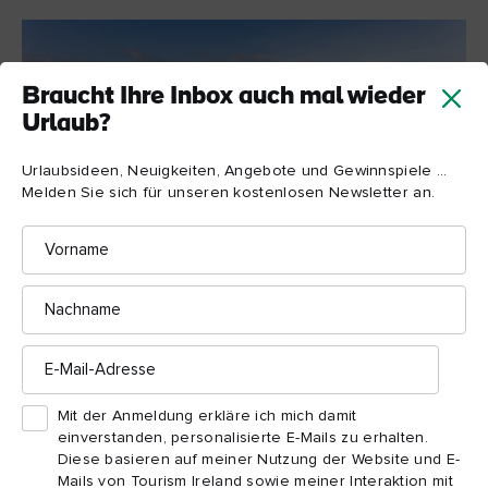
Braucht Ihre Inbox auch mal wieder
Urlaub?
Urlaubsideen, Neuigkeiten, Angebote und Gewinnspiele ...
Melden Sie sich für unseren kostenlosen Newsletter an.
Vorname
Nachname
Ross Castle, Killarney National Park, Grafschaft Kerry
E-
Mail-
Adresse
Sie möchten noch mehr sehen?
Mit der Anmeldung erkläre ich mich damit
einverstanden, personalisierte E-Mails zu erhalten.
Diese basieren auf meiner Nutzung der Website und E-
Hier ist eine schöne Artikelauswahl zum
Mails von Tourism Ireland sowie meiner Interaktion mit