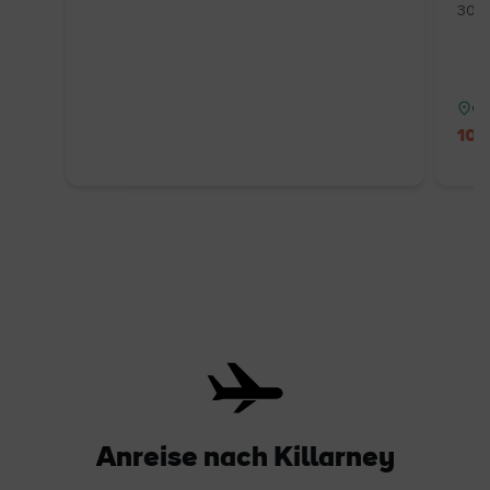
30.1
Gr
10 
Anreise nach Killarney